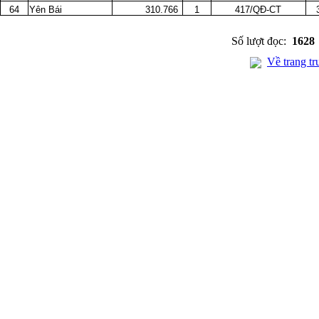
64
Yên Bái
310.766
1
417/QĐ-CT
Số lượt đọc:
1628
Về trang tr