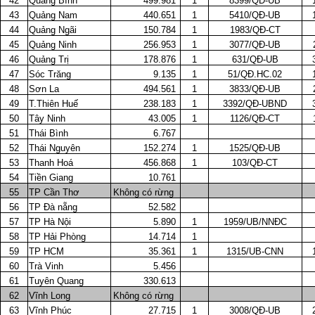
42
Quảng Bình
499.981
1
8399/QĐ-UB
43
Quảng Nam
440.651
1
5410/QĐ-UB
44
Quảng Ngãi
150.784
1
1983/QĐ-CT
45
Quảng Ninh
256.953
1
3077/QĐ-UB
46
Quảng Trị
178.876
1
631/QĐ-UB
47
Sóc Trăng
9.135
1
51/QĐ.HC.02
48
Sơn La
494.561
1
3833/QĐ-UB
49
T.Thiên Huế
238.183
1
3392/QĐ-UBND
50
Tây Ninh
43.005
1
1126/QĐ-CT
51
Thái Bình
6.767
52
Thái Nguyên
152.274
1
1525/QĐ-UB
53
Thanh Hoá
456.868
1
103/QĐ-CT
54
Tiền Giang
10.761
55
TP Cần Thơ
Không có rừng
56
TP Đà nẵng
52.582
57
TP Hà Nội
5.890
1
1959/UB/NNĐC
58
TP Hải Phòng
14.714
1
59
TP HCM
35.361
1
1315/UB-CNN
60
Trà Vinh
5.456
61
Tuyên Quang
330.613
62
Vĩnh Long
Không có rừng
63
Vĩnh Phúc
27.715
1
3008/QĐ-UB