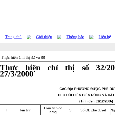
Trang chủ
Giới thiệu
Thông báo
Liên hệ
Thực hiện Chỉ thị 32 và 88
Thực hiện chỉ thị số 32/2
27/3/2000
CÁC ĐỊA PHƯƠNG ĐƯỢC PHÊ DU
THEO DÕI DIỄN BIẾN RỪNG VÀ ĐẤT
(Tính đến 31/12/2006)
Diện tích có
TT
Tên tỉnh
Sl
Số QĐ phê duyệt
Ng
rừng