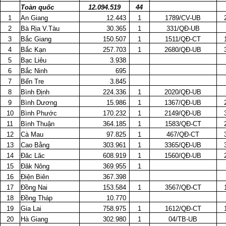
Toàn quốc
12.094.519
44
1
An Giang
12.443
1
1789/CV-UB
2
Bà Rịa V.Tàu
30.365
1
331/QĐ-UB
3
Bắc Giang
150.507
1
1511/QĐ-CT
4
Bắc Kạn
257.703
1
2680/QĐ-UB
5
Bạc Liêu
3.938
6
Bắc Ninh
695
7
Bến Tre
3.845
8
Bình Định
224.336
1
2020/QĐ-UB
9
Bình Dương
15.986
1
1367/QĐ-UB
10
Bình Phước
170.232
1
2149/QĐ-UB
11
Bình Thuận
364.185
1
1583/QĐ-CT
12
Cà Mau
97.825
1
467/QĐ-CT
13
Cao Bằng
303.961
1
3365/QĐ-UB
14
Đăc Lăc
608.919
1
1560/QĐ-UB
15
Đăk Nông
369.955
1
16
Điện Biên
367.398
17
Đồng Nai
153.584
1
3567/QĐ-CT
18
Đồng Tháp
10.770
19
Gia Lai
758.975
1
1612/QĐ-CT
20
Hà Giang
302.980
1
04/TB-UB