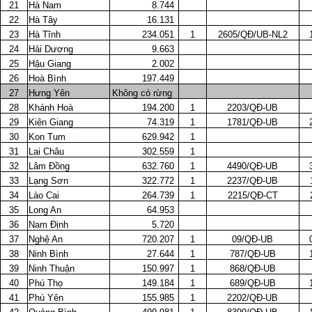
21
Hà Nam
8.744
22
Hà Tây
16.131
23
Hà Tĩnh
234.051
1
2605/QĐ/UB-NL2
24
Hải Dương
9.663
25
Hậu Giang
2.002
26
Hoà Bình
197.449
27
Hưng Yên
Không có rừng
28
Khánh Hoà
194.200
1
2203/QĐ-UB
29
Kiên Giang
74.319
1
1781/QĐ-UB
30
Kon Tum
629.942
1
31
Lai Châu
302.559
1
32
Lâm Đồng
632.760
1
4490/QĐ-UB
33
Lạng Sơn
322.772
1
2237/QĐ-UB
34
Lào Cai
264.739
1
2215/QĐ-CT
35
Long An
64.953
36
Nam Định
5.720
37
Nghệ An
720.207
1
09/QĐ-UB
38
Ninh Bình
27.644
1
787/QĐ-UB
39
Ninh Thuận
150.997
1
868/QĐ-UB
40
Phú Thọ
149.184
1
689/QĐ-UB
41
Phú Yên
155.985
1
2202/QĐ-UB