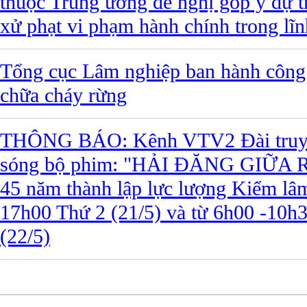
thuộc Trung ương đề nghị góp ý dự t
xử phạt vi phạm hành chính trong lĩ
Tổng cục Lâm nghiệp ban hành công
chữa cháy rừng
THÔNG BÁO: Kênh VTV2 Đài truyền
sóng bộ phim: "HẢI ĐĂNG GIỮA R
45 năm thành lập lực lượng Kiểm lâm
17h00 Thứ 2 (21/5) và từ 6h00 -10h
(22/5)