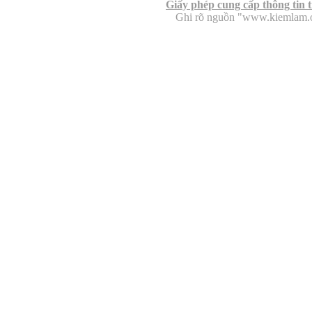
Giấy phép cung cấp thông tin 
Ghi rõ nguồn "www.kiemlam.org