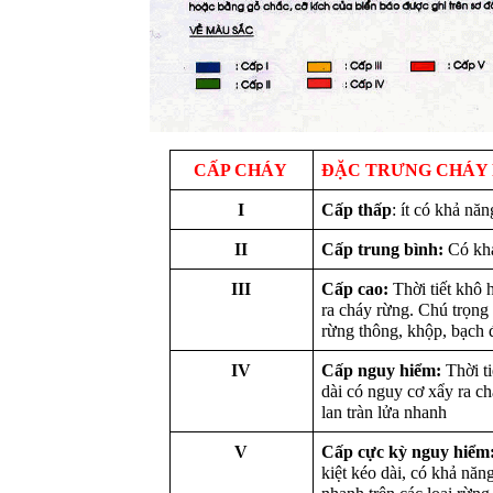
CẤP CHÁY
ĐẶC TRƯNG CHÁY
I
Cấp thấp
: ít có khả nă
II
Cấp trung bình:
Có khả
III
Cấp cao:
Thời tiết khô 
ra cháy rừng. Chú trọng
rừng thông, khộp, bạch đà
IV
Cấp nguy hiểm:
Thời t
dài có nguy cơ xẩy ra ch
lan tràn lửa nhanh
V
Cấp cực kỳ nguy hiểm
kiệt kéo dài, có khả năng