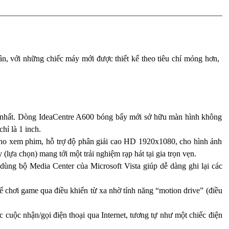
n, với những chiếc máy mới được thiết kế theo tiêu chí mỏng hơn,
ng nhất. Dòng IdeaCentre A600 bóng bẩy mới sở hữu màn hình không
hỉ là 1 inch.
 cho xem phim, hỗ trợ độ phân giải cao HD 1920x1080, cho hình ảnh
lựa chọn) mang tới một trải nghiệm rạp hát tại gia trọn vẹn.
dùng bộ Media Center của Microsoft Vista giúp dễ dàng ghi lại các
hể chơi game qua điều khiển từ xa nhờ tính năng “motion drive” (điều
c cuộc nhận/gọi điện thoại qua Internet, tương tự như một chiếc điện