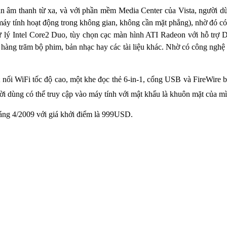
n âm thanh từ xa, và với phần mềm Media Center của Vista, người d
máy tính hoạt động trong không gian, không cần mặt phẳng), nhờ đó có 
xử lý Intel Core2 Duo, tùy chọn cạc màn hình ATI Radeon với hỗ tr
 hàng trăm bộ phim, bản nhạc hay các tài liệu khác. Nhờ có công nghệ 
ết nối WiFi tốc độ cao, một khe đọc thẻ 6-in-1, cổng USB và FireWir
i dùng có thể truy cập vào máy tính với mật khẩu là khuôn mặt của mì
háng 4/2009 với giá khởi điểm là 999USD.