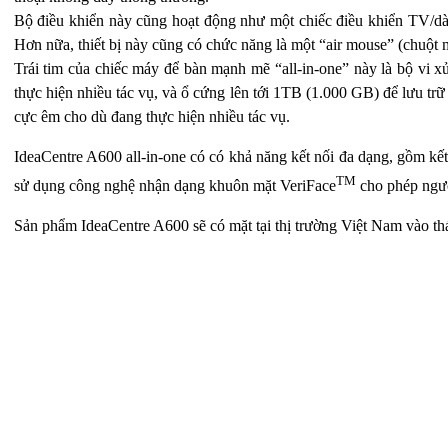
Bộ điều khiển này cũng hoạt động như một chiếc điều khiển TV/dà
Hơn nữa, thiết bị này cũng có chức năng là một “air mouse” (chuột 
Trái tim của chiếc máy để bàn mạnh mẽ “all-in-one” này là bộ vi 
thực hiện nhiều tác vụ, và ổ cứng lên tới 1TB (1.000 GB) để lưu trữ
cực êm cho dù đang thực hiện nhiều tác vụ.
IdeaCentre A600 all-in-one có có khả năng kết nối đa dạng, gồm k
TM
sử dụng công nghệ nhận dạng khuôn mặt VeriFace
cho phép ngườ
Sản phẩm IdeaCentre A600 sẽ có mặt tại thị trường Việt Nam vào t