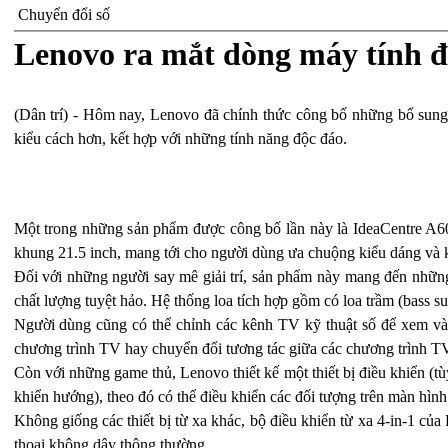
Chuyển đổi số
Lenovo ra mắt dòng máy tính đ
(Dân trí) - Hôm nay, Lenovo đã chính thức công bố những bổ sung
kiểu cách hơn, kết hợp với những tính năng độc đáo.
Một trong những sản phẩm được công bố lần này là IdeaCentre A60
khung 21.5 inch, mang tới cho người dùng ưa chuộng kiểu dáng và kh
Đối với những người say mê giải trí, sản phẩm này mang đến những
chất lượng tuyệt hảo. Hệ thống loa tích hợp gồm có loa trầm (bass s
Người dùng cũng có thể chỉnh các kênh TV kỹ thuật số để xem và g
chương trình TV hay chuyển đổi tương tác giữa các chương trình T
Còn với những game thủ, Lenovo thiết kế một thiết bị điều khiển (tù
khiển hướng), theo đó có thể điều khiển các đối tượng trên màn hình
Không giống các thiết bị từ xa khác, bộ điều khiển từ xa 4-in-1 của
thoại không dây thông thường.