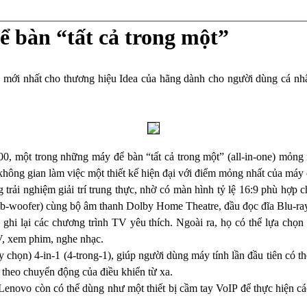
ể bàn “tất cả trong một”
 mới nhất cho thương hiệu Idea của hãng dành cho người dùng cá nhâ
0, một trong những máy để bàn “tất cả trong một” (all-in-one) mỏ
ông gian làm việc một thiết kế hiện đại với điểm mỏng nhất của máy c
 trải nghiệm giải trí trung thực, nhờ có màn hình tỷ lệ 16:9 phù hợp
ub-woofer) cùng bộ âm thanh Dolby Home Theatre, đầu đọc đĩa Blu-ray (
hi lại các chương trình TV yêu thích. Ngoài ra, họ có thể lựa chọn 
V, xem phim, nghe nhạc.
y chọn) 4-in-1 (4-trong-1), giúp người dùng máy tính lần đầu tiên có t
 theo chuyển động của điều khiển từ xa.
 Lenovo còn có thể dùng như một thiết bị cầm tay VoIP để thực hiện cá