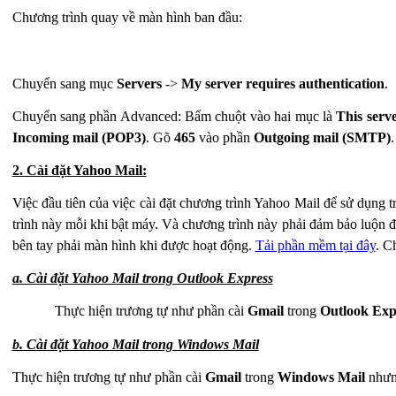
Chương trình quay về màn hình ban đầu:
Chuyển sang mục
Servers
->
My server requires authentication
.
Chuyển sang phần Advanced: Bấm chuột vào hai mục là
This serv
Incoming mail (POP3)
. Gõ
465
vào phần
Outgoing mail (SMTP)
2. Cài đặt Yahoo Mail:
Việc đầu tiên của việc cài đặt chương trình Yahoo Mail để sử dụng
trình này mỗi khi bật máy. Và chương trình này phải đảm bảo luộn 
bên tay phải màn hình khi được hoạt động.
Tải phần mềm tại đây
. C
a. Cài đặt Yahoo Mail trong Outlook Express
Thực hiện trương tự như phần cài
Gmail
trong
Outlook Exp
b. Cài đặt Yahoo Mail trong Windows Mail
Thực hiện trương tự như phần cài
Gmail
trong
Windows Mail
nhưn