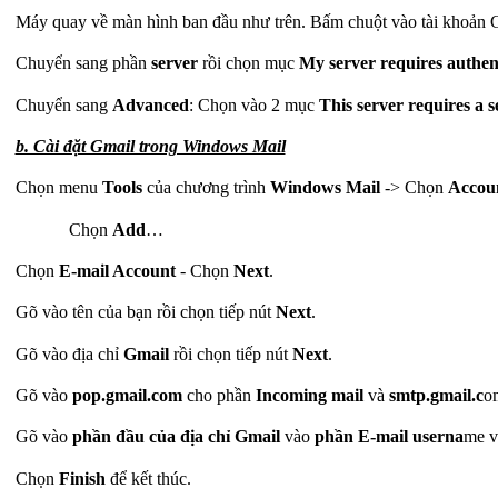
Máy quay về màn hình ban đầu như trên. Bấm chuột vào tài khoản G
Chuyển sang phần
server
rồi chọn mục
My server requires
authen
Chuyển sang
Advanced
: Chọn vào 2 mục
This server requires a 
b. Cài đặt Gmail trong Windows Mail
Chọn menu
Tools
của chương trình
Windows Mail
-> Chọn
Accou
Chọn
Add
…
Chọn
E-mail Account
- Chọn
Next
.
Gõ vào tên của bạn rồi chọn tiếp nút
Next
.
Gõ vào địa chỉ
Gmail
rồi chọn tiếp nút
Next
.
Gõ vào
pop.gmail.com
cho phần
Incoming mail
và
smtp.gmail.c
o
Gõ vào
phần đầu của địa chỉ Gmail
vào
phần E-mail userna
me 
Chọn
Finish
để kết thúc.