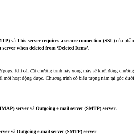
SMTP)
và
This server requires a secure connection (SSL)
của phần
server when deleted from ‘Deleted Items’
.
h Ypops. Khi cài đặt chương trình này xong máy sẽ khởi động chương
il mới hoạt động được. Chương trình có biểu tượng
nằm tại góc dưới
 IMAP)
server
và
Outgoing e-mail server (SMTP) server
.
erver
và
Outgoing e-mail server (SMTP) server
.