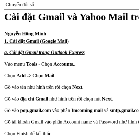
Chuyển đổi số
Cài đặt Gmail và Yahoo Mail t
Nguyễn Hồng Minh
1. Cài đặt Gmail (Google Mail)
a. Cài đặt Gmail trong Outlook Express
Vào menu
Tools
- Chọn
Accounts..
.
Chọn
Add ->
Chọn
Mail
.
Gõ vào tên như hình trên rồi chọn
Next
.
Gõ vào
địa chỉ Gmail
như hình trên rồi chọn nút
Next
.
Gõ vào
pop.gmail.com
vào phần
Imcoming mail
và
smtp.gmail.c
Gõ tài khoản Gmail vào phần Account name và Password như hình 
Chọn Finish để kết thúc.