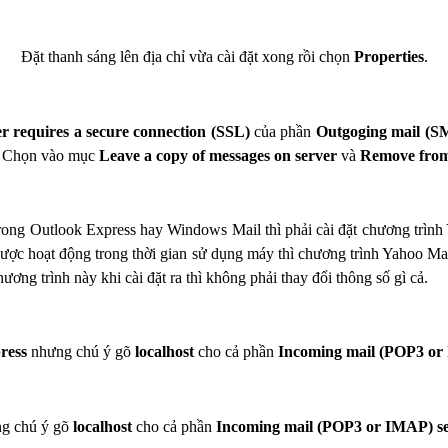
Đặt thanh sáng lên địa chỉ vừa cài đặt xong rồi chọn
Properties
.
er requires a secure connection (SSL)
của phần
Outgoging mail (
. Chọn vào mục
Leave a copy of messages on server
và
Remove from 
 trong Outlook Express hay Windows Mail thì phải cài đặt chương trìn
được hoạt động trong thời gian sử dụng máy thì chương trình Yahoo Ma
hương trình này khi cài đặt ra thì không phải thay đổi thông số gì cả.
ress
nhưng chú ý gõ
localhost
cho cả phần
Incoming mail (POP3 or
g chú ý gõ
localhost
cho cả phần
Incoming mail (POP3 or IMAP) s