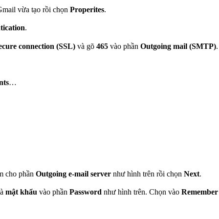
mail vừa tạo rồi chọn
Properites
.
tication
.
secure connection (SSL)
và gõ
465
vào phần
Outgoing mail (SMTP)
.
nts
…
m cho phần
Outgoing e-mail server
như hình trên rồi chọn
Next
.
và
mật khẩu
vào phần
Password
như hình trên. Chọn vào
Remember 