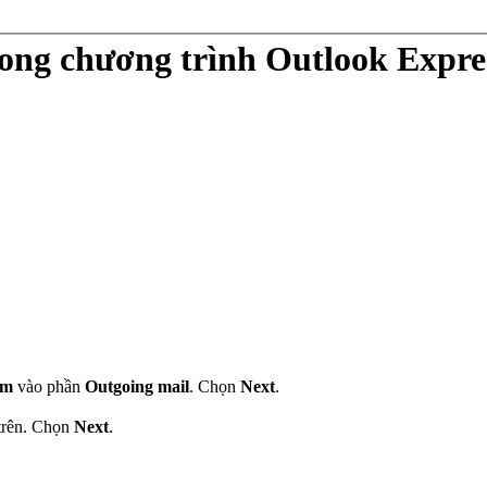
rong chương trình Outlook Expr
om
vào phần
Outgoing mail
. Chọn
Next
.
trên. Chọn
Next
.