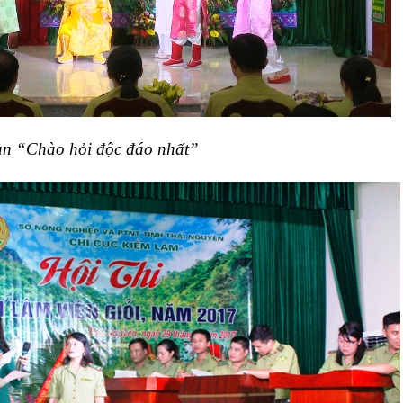
n “Chào hỏi độc đáo nhất”