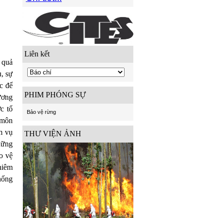
Liên kết
 quả
, sự
c để
PHIM PHÓNG SỰ
ương
c tổ
Bảo vệ rừng
 môn
m vụ
THƯ VIỆN ẢNH
những
o vệ
hiêm
hống