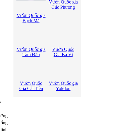
Vườn Quốc gia
Cúc Phương
Vườn Quốc gia
Bạch Mã
Vườn Quốc gia
Vườn Quốc
Tam Đảo
Gia Ba Vì
Vườn Quốc
Vườn Quốc gia
Gia Cát Tiên
Yokdon
ạc
chứng
uống
tỉnh