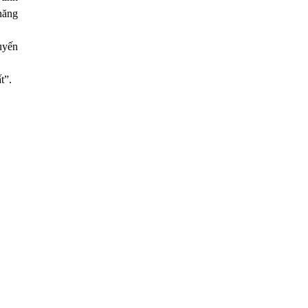
năng
huyến
t”.