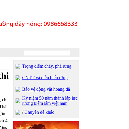
Trọng điểm cháy, phá rừng
thi
CNTT và diễn biến rừng
Bảo vệ động vật hoang dã
Kỷ niệm 50 năm thành lập lực
 chí
lượng kiểm lâm việt nam
Thái
/
Chuyên đề khác
gồm:
có 4
ượng