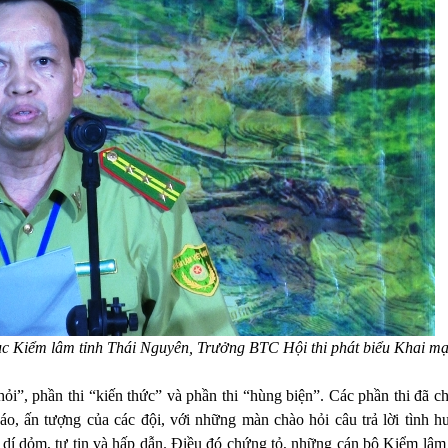
c Kiểm lâm tỉnh Thái Nguyên, Trưởng BTC Hội thi phát biểu Khai m
 hỏi”, phần thi “kiến thức” và phần thi “hùng biện”. Các phần thi đã 
áo, ấn tượng của các đội, với những màn chào hỏi câu trả lời tình h
 dí dỏm, tự tin và hấp dẫn. Điều đó chứng tỏ, những cán bộ Kiểm lâm 