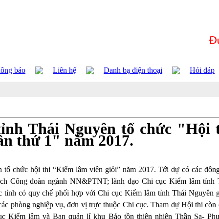
ông báo
Liên hệ
Danh bạ điện thoại
Hỏi đáp
ỉnh Thái Nguyên tổ chức "Hội 
lần thứ 1" năm 2017.
tổ chức hội thi “Kiểm lâm viên giỏi” năm 2017. Tới dự có các đồng
ịch Công đoàn ngành NN&PTNT; lãnh đạo Chi cục Kiểm lâm tỉnh 
 tỉnh có quy chế phối hợp với Chi cục Kiểm lâm tỉnh Thái Nguyên 
c phòng nghiệp vụ, đơn vị trực thuộc Chi cục. Tham dự Hội thi còn 
cục Kiểm lâm và Ban quản lí khu Bảo tồn thiên nhiên Thần Sa- Ph