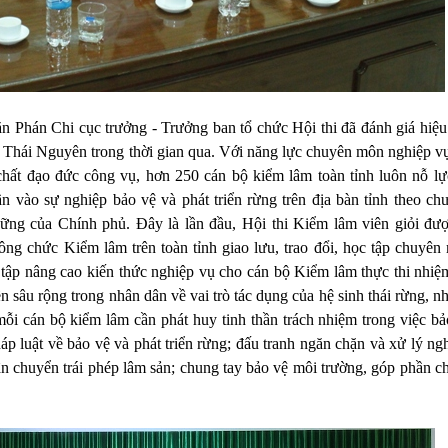
ăn Phán Chi cục trưởng - Trưởng ban tổ chức Hội thi đã đánh giá hiệu
h Thái Nguyên trong thời gian qua. Với năng lực chuyên môn nghiệp vụ
hất đạo đức công vụ, hơn 250 cán bộ kiểm lâm toàn tỉnh luôn nỗ lự
n vào sự nghiệp bảo vệ và phát triển rừng trên địa bàn tỉnh theo ch
 vững của Chính phủ. Đây là lần đầu, Hội thi Kiểm lâm viên giỏi đượ
công chức Kiểm lâm trên toàn tỉnh giao lưu, trao đổi, học tập chuyên
 tập nâng cao kiến thức nghiệp vụ cho cán bộ Kiểm lâm thực thi nhiệ
yền sâu rộng trong nhân dân về vai trò tác dụng của hệ sinh thái rừng, 
 mỗi cán bộ kiểm lâm cần phát huy tinh thần trách nhiệm trong việc bả
áp luật về bảo vệ và phát triển rừng; đấu tranh ngăn chặn và xử lý ng
vận chuyển trái phép lâm sản; chung tay bảo vệ môi trường, góp phần c