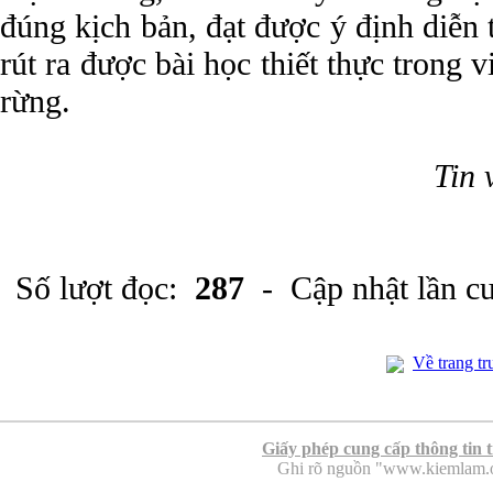
đúng kịch bản, đạt được ý định diễn t
rút ra được bài học thiết thực trong 
rừng.
Tin
Số lượt đọc:
287
- Cập nhật lần c
Về trang tr
Giấy phép cung cấp thông tin 
Ghi rõ nguồn "www.kiemlam.org