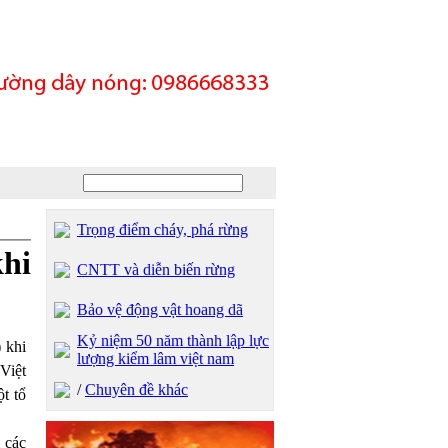
Trọng điểm cháy, phá rừng
khi
CNTT và diễn biến rừng
Bảo vệ động vật hoang dã
Kỷ niệm 50 năm thành lập lực
 khi
lượng kiểm lâm việt nam
Việt
/
Chuyên đề khác
t tổ
 các