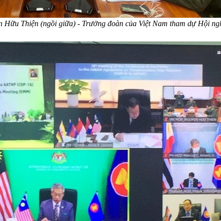
 Hữu Thiện (ngồi giữa) - Trưởng đoàn của Việt Nam tham dự Hội ng