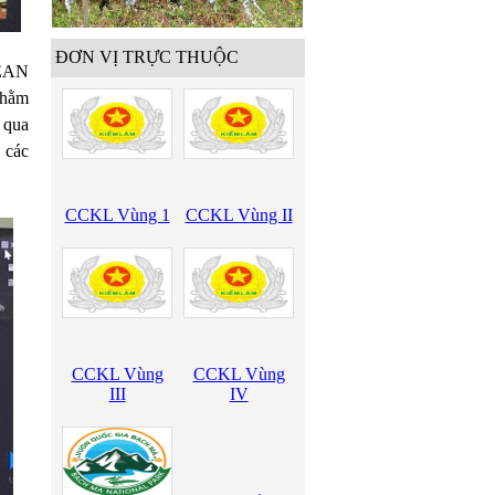
ĐƠN VỊ TRỰC THUỘC
SEAN
nhằm
 qua
 các
CCKL Vùng 1
CCKL Vùng II
CCKL Vùng
CCKL Vùng
III
IV