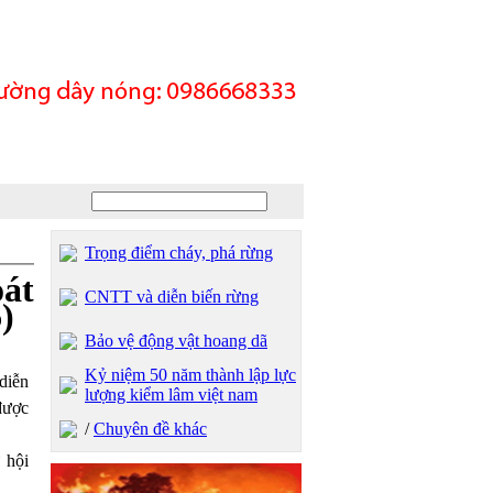
Trọng điểm cháy, phá rừng
oát
CNTT và diễn biến rừng
)
Bảo vệ động vật hoang dã
Kỷ niệm 50 năm thành lập lực
diễn
lượng kiểm lâm việt nam
được
/
Chuyên đề khác
 hội