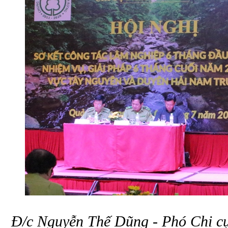
Đ/c Nguyễn Thế Dũng - Phó Chi c