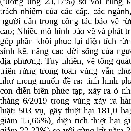
(tương ứng 23,17%) so với cùng 
trách nhiệm của các cấp, các ngành
người dân trong công tác bảo vệ r
cao; Nhiều mô hình bảo vệ và phát t
góp phần khôi phục lại diện tích rừng
sinh kế, nâng cao đời sống của ngư
địa phương. Tuy nhiên, về tổng quát
triển rừng trong toàn vùng vẫn chư
như mong muốn đề ra: tình hình phá
còn diễn biến phức tạp, xảy ra ở nh
tháng 6/2019 trong vùng xảy ra hàn
luật: 503 vụ, gây thiệt hại 181,0 h
giảm 15,66%), diện tích thiệt hại 
giảm 22,22%) so với cùng kỳ năm 20