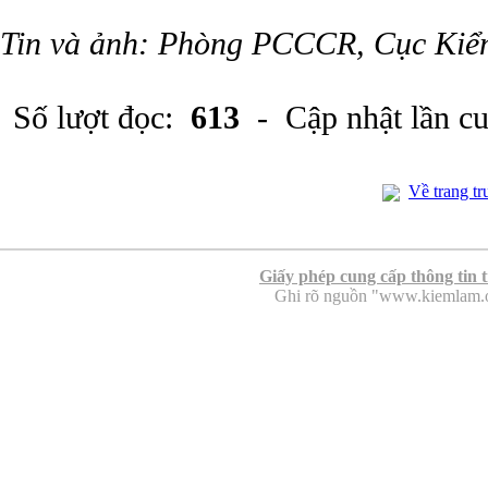
Tin và ảnh: Phòng PCCCR, Cục Kiể
Số lượt đọc:
613
- Cập nhật lần c
Về trang tr
Giấy phép cung cấp thông tin 
Ghi rõ nguồn "www.kiemlam.org