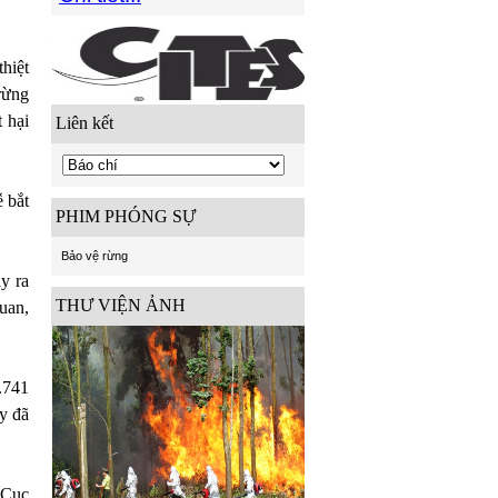
hiệt
rừng
 hại
Liên kết
 bắt
PHIM PHÓNG SỰ
Bảo vệ rừng
ảy ra
THƯ VIỆN ẢNH
uan,
.741
y đã
 Cục