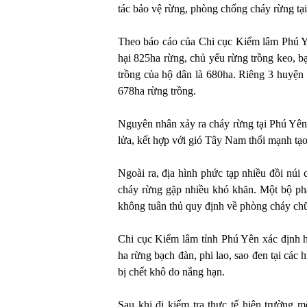
tác bảo vệ rừng, phòng chống cháy rừng tạ
Theo báo cáo của Chi cục Kiểm lâm Phú Yê
hại 825ha rừng, chủ yếu rừng trồng keo, b
trồng của hộ dân là 680ha. Riêng 3 huyện
678ha rừng trồng.
Nguyên nhân xảy ra cháy rừng tại Phú Yên 
lửa, kết hợp với gió Tây Nam thổi mạnh tạo 
Ngoài ra, địa hình phức tạp nhiều đồi núi 
cháy rừng gặp nhiều khó khăn. Một bộ phậ
không tuân thủ quy định về phòng cháy ch
Chi cục Kiểm lâm tỉnh Phú Yên xác định h
ha rừng bạch đàn, phi lao, sao đen tại cá
bị chết khô do nắng hạn.
Sau khi đi kiểm tra thực tế hiện trường