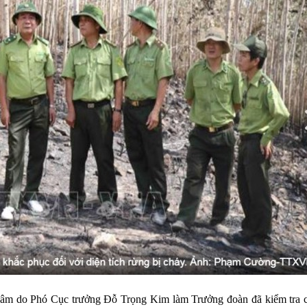
lâm do Phó Cục trưởng Đỗ Trọng Kim làm Trưởng đoàn đã kiểm tra 