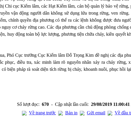
 Chi cục Kiểm lâm, các Hạt Kiểm lâm, cán bộ quản lý bảo vệ rừng, 
ruyền vận động người dân không sử dụng lửa trong rừng, ven rừng.
điểm, chính quyền địa phương có thể ra các lệnh không được đưa ngườ
ó nguy cơ cháy rừng cao. Các địa phương cần chủ động phòng chống 
iện, huy động toàn bộ lực lượng, phương tiện chữa cháy, kiên quyết k
 qua, Phó Cục trưởng Cục Kiểm lâm Đỗ Trọng Kim đề nghị các địa ph
c phục, điều tra, xác minh làm rõ nguyên nhân xảy ra cháy rừng, x
có biện pháp rà soát diện tích rừng bị cháy, khoanh nuôi, phục hồi lạ
Số lượt đọc:
670
- Cập nhật lần cuối:
29/08/2019 11:00:4
Về trang trước
Bản in
Gửi email
Về đầu t