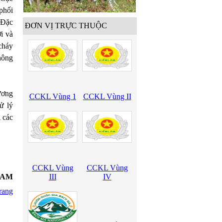
phối
 Đặc
ĐƠN VỊ TRỰC THUỘC
i và
cháy
hông
ương
CCKL Vùng 1
CCKL Vùng II
ử lý
i các
CCKL Vùng
CCKL Vùng
1 AM
III
IV
rang