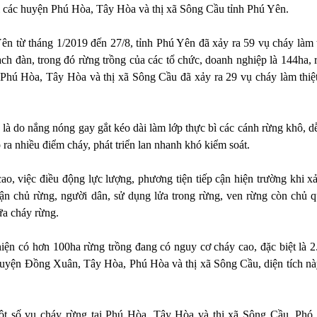
i các huyện Phú Hòa, Tây Hòa và thị xã Sông Cầu tỉnh Phú Yên.
n từ tháng 1/2019 đến 27/8, tỉnh Phú Yên đã xảy ra 59 vụ cháy làm t
ạch đàn, trong đó rừng trồng của các tổ chức, doanh nghiệp là 144ha, 
 Phú Hòa, Tây Hòa và thị xã Sông Cầu đã xảy ra 29 vụ cháy làm thiệt
là do nắng nóng gay gắt kéo dài làm lớp thực bì các cánh rừng khô, dễ
ra nhiều điểm cháy, phát triển lan nhanh khó kiểm soát.
cao, việc điều động lực lượng, phương tiện tiếp cận hiện trường khi x
n chủ rừng, người dân, sử dụng lửa trong rừng, ven rừng còn chủ q
ữa cháy rừng.
iện có hơn 100ha rừng trồng đang có nguy cơ cháy cao, đặc biệt là 2
c huyện Đồng Xuân, Tây Hòa, Phú Hòa và thị xã Sông Cầu, diện tích nà
 một số vụ cháy rừng tại Phú Hòa, Tây Hòa và thị xã Sông Cầu, Phó