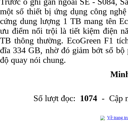
Trước ổ ghi gắn ngoài SE - S084, S
một số thiết bị ứng dụng công nghệ 
cứng dung lượng 1 TB mang tên Ec
ưu điểm nổi trội là tiết kiệm điện 
TB thông thường. EcoGreen F1 tích
đĩa 334 GB, nhờ đó giảm bớt số bộ 
độ quay nói chung.
Minh
Số lượt đọc:
1074
- Cập n
Về trang tr