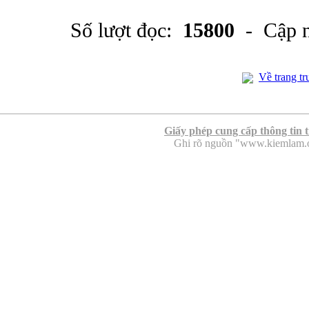
Số lượt đọc:
15800
- Cập n
Về trang tr
Giấy phép cung cấp thông tin 
Ghi rõ nguồn "www.kiemlam.org