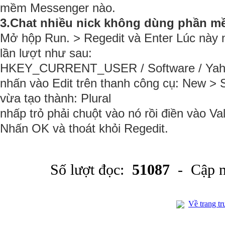
mềm Messenger nào.
3.Chat nhiều nick không dùng phần m
Mở hộp Run. > Regedit và Enter Lúc này n
lần lượt như sau:
HKEY_CURRENT_USER / Software / Yahoo 
nhấn vào Edit trên thanh công cụ: New > S
vừa tạo thành: Plural
nhấp trỏ phải chuột vào nó rồi điền vào Val
Nhấn OK và thoát khỏi Regedit.
Số lượt đọc:
51087
- Cập n
Về trang tr