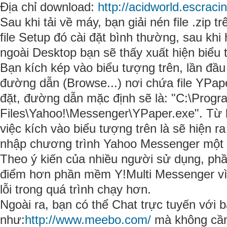
Địa chỉ download:
http://acidworld.escraci
Sau khi tải về máy, bạn giải nén file .zip t
file Setup đó cài đặt bình thường, sau khi 
ngoài Desktop bạn sẽ thấy xuất hiện biểu
Bạn kích kép vào biểu tượng trên, lần đầu 
đường dẫn (Browse...) nơi chứa file YPap
đặt, đường dẫn mặc định sẽ là: "C:\Progr
Files\Yahoo!\Messenger\YPaper.exe". Từ lầ
việc kích vào biểu tượng trên là sẽ hiện r
nhập chương trình Yahoo Messenger một 
Theo ý kiến của nhiều người sử dụng, ph
điểm hơn phần mềm Y!Multi Messenger vì 
lỗi trong quá trình chạy hơn.
Ngoài ra, bạn có thể Chat trực tuyến với 
như:
http://www.meebo.com/
mà không cần