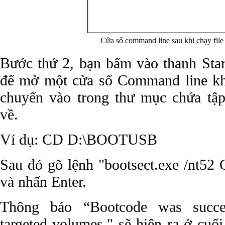
Cửa sổ command line sau khi chạy fil
Bước thứ 2, bạn bấm vào thanh Sta
để mở một cửa sổ Command line kh
chuyển vào trong thư mục chứa tập 
về.
Ví dụ: CD D:\BOOTUSB
Sau đó gõ lệnh "bootsect.exe /nt52
và nhấn Enter.
Thông báo “Bootcode was succes
targeted volumes." sẽ hiện ra ở cuố