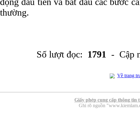
động đầu tiên và bắt đầu các bước c
thường.
Số lượt đọc:
1791
- Cập n
Về trang tr
Giấy phép cung cấp thông tin 
Ghi rõ nguồn "www.kiemlam.org