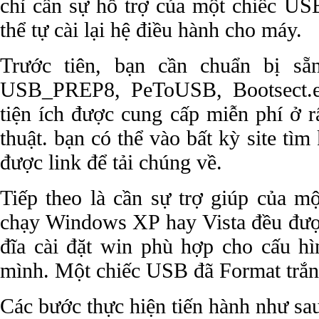
chỉ cần sự hỗ trợ của một chiếc USB
thể tự cài lại hệ điều hành cho máy.
Trước tiên, bạn cần chuẩn bị sẵ
USB_PREP8, PeToUSB, Bootsect.ex
tiện ích được cung cấp miễn phí ở r
thuật. bạn có thể vào bất kỳ site tìm
được link để tải chúng về.
Tiếp theo là cần sự trợ giúp của mộ
chạy Windows XP hay Vista đều đư
đĩa cài đặt win phù hợp cho cấu hì
mình. Một chiếc USB đã Format trắn
Các bước thực hiện tiến hành như sa